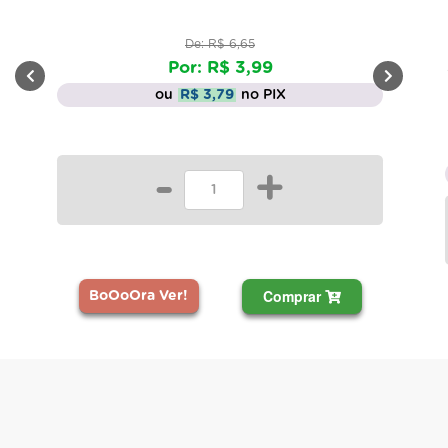
De: R$ 6,65
Por: R$ 3,99
ou
R$ 3,79
no PIX
-
+
Comprar
BoOoOra Ver!