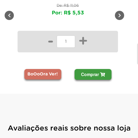
De: R$ 11,06
Por: R$ 5,53
-
+
Comprar
BoOoOra Ver!
Avaliações reais sobre nossa loja