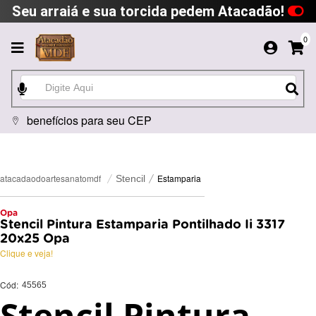
Seu arraiá e sua torcida pedem Atacadão!
0
benefícios para seu CEP
Estamparia
atacadaodoartesanatomdf
Stencil
Opa
Stencil Pintura Estamparia Pontilhado Ii 3317
20x25 Opa
Clique e veja!
Cód:
45565
Stencil Pintura