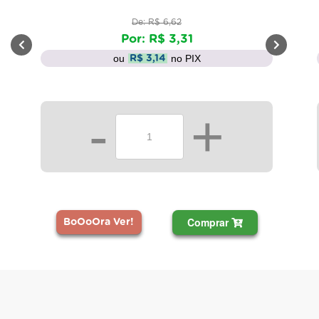
De: R$ 6,62
Por: R$ 3,31
ou
no PIX
R$ 3,14
-
+
Comprar
BoOoOra Ver!