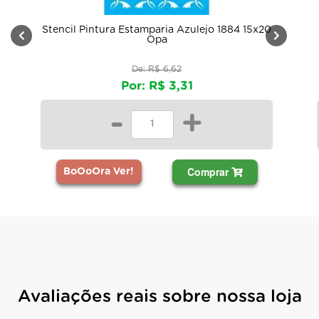
Stencil Pintura Estamparia Azulejo 1884 15x20
Opa
De: R$ 6,62
Por: R$ 3,31
-
+
Comprar
BoOoOra Ver!
Avaliações reais sobre nossa loja