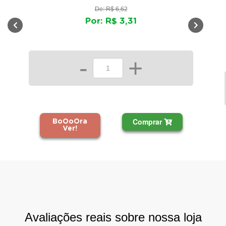
De: R$ 6,62
Por: R$ 3,31
-
+
Comprar
BoOoOra
Ver!
Avaliações reais sobre nossa loja