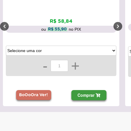
R$ 58,84
ou
no PIX
R$ 55,90
-
+
Comprar
BoOoOra Ver!