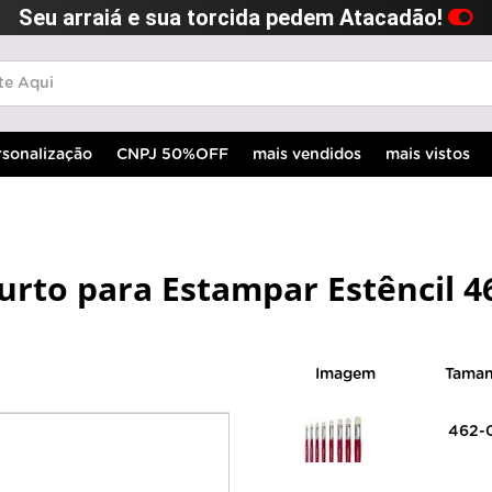
Seu arraiá e sua torcida pedem Atacadão!
rsonalização
CNPJ 50%OFF
mais vendidos
mais vistos
urto para Estampar Estêncil 
Imagem
Tama
462-