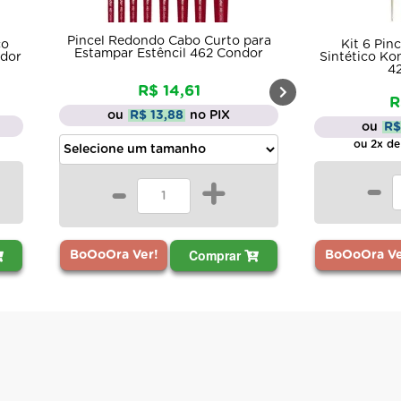
Pincel Redondo Cabo Curto para
Kit 6 Pin
co
Estampar Estêncil 462 Condor
Sintético Ko
ndor
4
R$ 14,61
R
ou
R$ 13,88
no PIX
ou
R$
ou 2x de
-
-
+
Comprar
BoOoOra Ve
BoOoOra Ver!