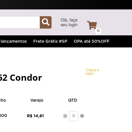
Olá, faça
seu login
0
lançamentos
Frete Grátis #SP
OPA até 50%OFF
Clique e
veja!
462 Condor
nho
Varejo
QTD
000
R$ 14,61
-
+