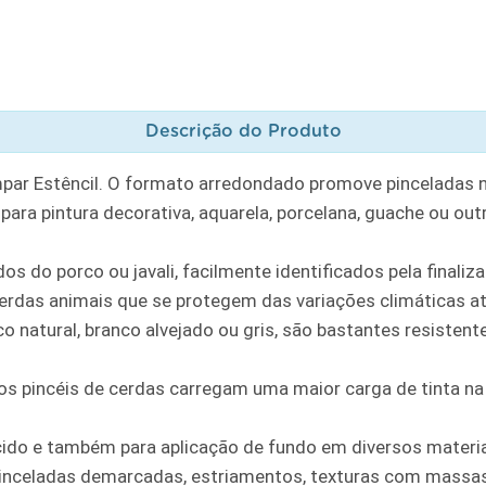
Descrição do Produto
ampar Estêncil. O formato arredondado promove pinceladas 
ara pintura decorativa, aquarela, porcelana, guache ou out
os do porco ou javali, facilmente identificados pela final
erdas animais que se protegem das variações climáticas a
 natural, branco alvejado ou gris, são bastantes resistente
s, os pincéis de cerdas carregam uma maior carga de tinta
ecido e também para aplicação de fundo em diversos materi
inceladas demarcadas, estriamentos, texturas com massas,