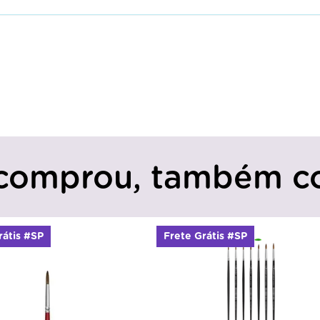
comprou, também c
rátis #SP
Frete Grátis #SP