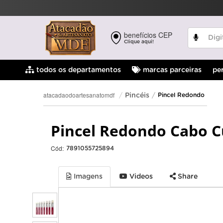
benefícios CEP
Clique aqui!
pe
todos os departamentos
marcas parceiras
atacadaodoartesanatomdf
Pincéis
Pincel Redondo
Pincel Redondo Cabo C
Cód:
7891055725894
Imagens
Videos
Share