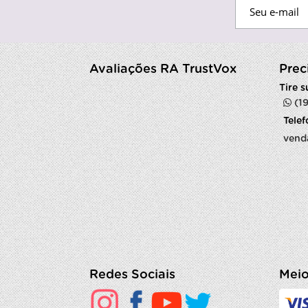
Avaliações RA TrustVox
Prec
Tire 
(1
Tele
vend
Redes Sociais
Meio