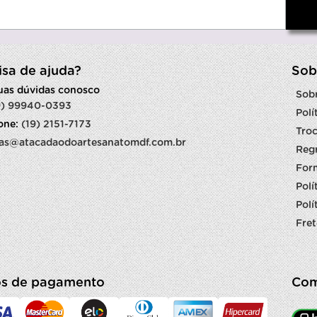
isa de ajuda?
Sob
suas dúvidas conosco
Sob
9) 99940-0393
Polí
fone:
(19) 2151-7173
Troc
as@atacadaodoartesanatomdf.com.br
Reg
For
Polí
Polí
Fret
s de pagamento
Com