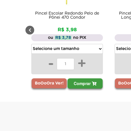
Pincel Escolar Redondo Pelo de
Pince
Pônei 470 Condor
Long
R$ 3,98
ou
R$ 3,78
no PIX
-
+
Comprar
BoOoOra Ver!
BoOoO