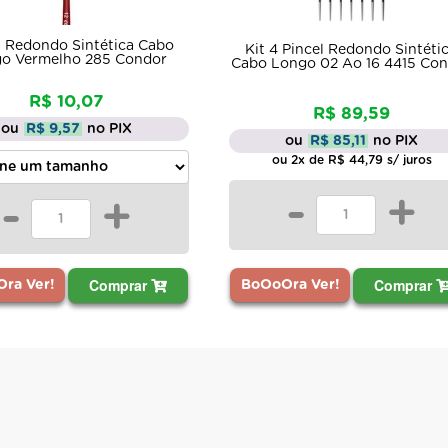
l Redondo Sintética Cabo
Kit 4 Pincel Redondo Sintéti
o Vermelho 285 Condor
Cabo Longo 02 Ao 16 4415 Co
R$ 10,07
R$ 89,59
ou
R$ 9,57
no PIX
ou
R$ 85,11
no PIX
ou 2x de R$ 44,79 s/ juros
-
+
-
+
Comprar
Comprar
ra Ver!
BoOoOra Ver!