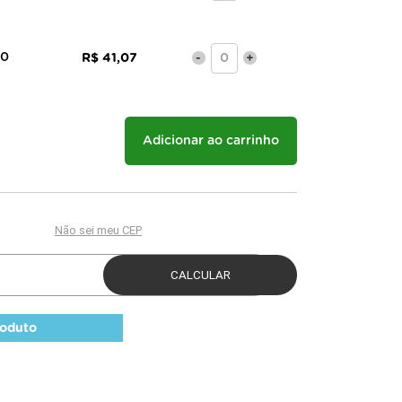
10
R$ 41,07
-
+
Adicionar ao carrinho
roduto