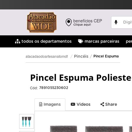
benefícios CEP
Clique aqui!
pe
todos os departamentos
marcas parceiras
atacadaodoartesanatomdf
Pincéis
Pincel Espuma
Pincel Espuma Polieste
Cód:
7891055230602
Imagens
Videos
Share