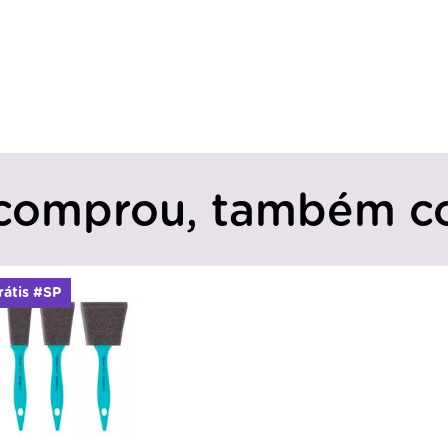
comprou, também c
rátis #SP