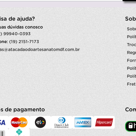
isa de ajuda?
Sob
suas dúvidas conosco
Sob
9) 99940-0393
Polí
fone:
(19) 2151-7173
Troc
as@atacadaodoartesanatomdf.com.br
Reg
For
Polí
Polí
Fret
s de pagamento
Com