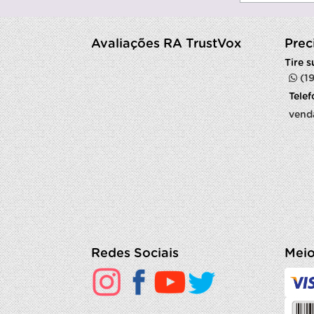
Avaliações RA TrustVox
Prec
Tire 
(1
Tele
vend
Redes Sociais
Meio