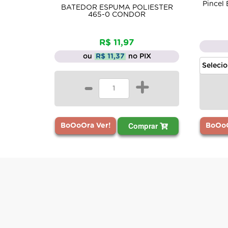
Pincel
BATEDOR ESPUMA POLIESTER
465-0 CONDOR
R$ 11,97
ou
R$ 11,37
no PIX
-
+
Comprar
BoOoOra Ver!
BoOoO