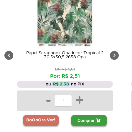
Papel Scrapbook Opadecor Tropical 2
30,5x30,5 2658 Opa
De: R$ 5,01
Por: R$ 2,51
ou
R$ 2,38
no PIX
-
+
Comprar
BoOoOra Ver!