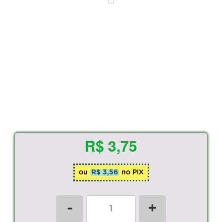
R$ 3,75
ou
R$ 3,56
no PIX
-
+