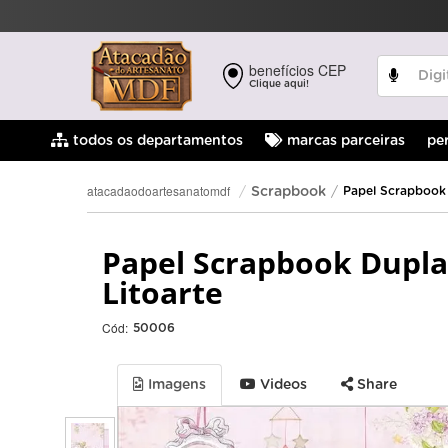
benefícios CEP
Clique aqui!
pe
todos os departamentos
marcas parceiras
atacadaodoartesanatomdf
Scrapbook
Papel Scrapbook
Papel Scrapbook Dupla
Litoarte
Cód:
50006
Imagens
Videos
Share