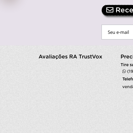
Receb
Avaliações RA TrustVox
Prec
Tire 
(1
Tele
vend