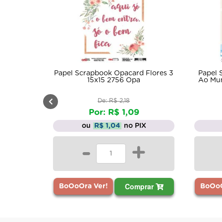
Papel Scrapbook Opacard Flores 3
Papel 
15x15 2756 Opa
Ao Mun
De: R$ 2,18
Por: R$ 1,09
ou
R$ 1,04
no PIX
-
+
Comprar
BoOoOra Ver!
BoOoO