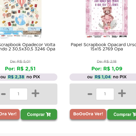
Scrapbook Opadecor Volta
Papel Scrapbook Opacard Urso
do 2 30,5x30,5 3246 Opa
15x15 2769 Opa
De: R$ 5,01
De: R$ 2,18
Por: R$ 2,51
Por: R$ 1,09
ou
R$ 2,38
no PIX
ou
R$ 1,04
no PIX
-
+
-
+
Comprar
Comprar
ra Ver!
BoOoOra Ver!