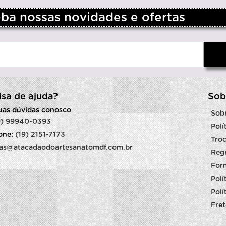
a nossas novidades e ofertas
isa de ajuda?
Sob
suas dúvidas conosco
Sob
9) 99940-0393
Polí
fone:
(19) 2151-7173
Troc
as@atacadaodoartesanatomdf.com.br
Reg
For
Polí
Polí
Fret