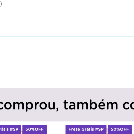
)
comprou, também c
rátis #SP
50%OFF
Frete Grátis #SP
50%OFF