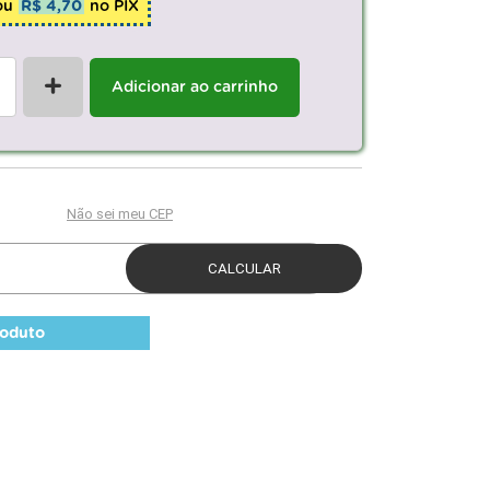
ou
R$ 4,70
no PIX
+
Adicionar ao carrinho
roduto