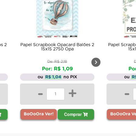
s 2
Papel Scrapbook Opacard Balões 2
Papel Scrapb
15x15 2750 Opa
15x
De: R$ 2,18
D
Por: R$ 1,09
Por
ou
R$ 1,04
no PIX
ou
R
-
+
-
Comprar
BoOoOra Ver!
BoOoOra Ve