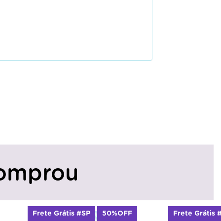
omprou
Frete Grátis #SP
50%OFF
Frete Grátis 