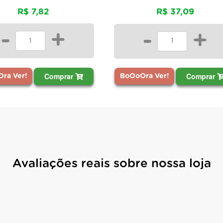
R$ 7,82
R$ 37,09
-
+
-
+
Comprar
Comprar
BoOoOra Ver!
ra Ver!
Avaliações reais sobre nossa loja