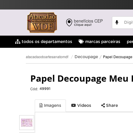
benefícios CEP
Clique aqui!
pe
todos os departamentos
marcas parceiras
Papel Decoupage
atacadaodoartesanatomdf
Decoupage
Papel Decoupage Meu Pe
Cód:
49991
Imagens
Videos
Share