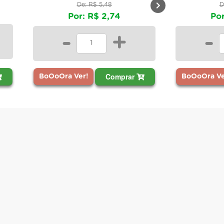
De: R$ 5,48
D
Por: R$ 2,74
Por
-
+
-
Comprar
BoOoOra Ver!
BoOoOra Ve