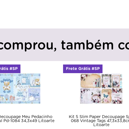
comprou, também c
rátis #SP
Frete Grátis #SP
Kit 5 Slim Paper Decoupage S
Decoupage Meu Pedacinho
068 Vintage Tags 47,3x33,8
l Pd-1084 34,3x49 Litoarte
Litoarte