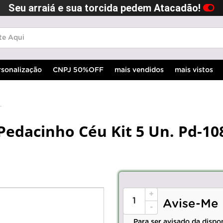
Seu arraiá e sua torcida pedem Atacadão!
rsonalização
CNPJ 50%OFF
mais vendidos
mais vistos
dacinho Céu Kit 5 Un. Pd-108
+
Avise-Me
-
Para ser avisado da dispo