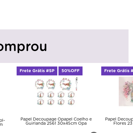
omprou
Frete Grátis #SP
50%OFF
Frete Grátis 
Papel Decoupage Opapel Coelho e
Papel Decou
pl-
Guirlanda 2561 30x45cm Opa
Flores 2
cm