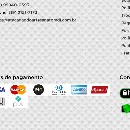
Sob
9) 99940-0393
Polí
fone:
(19) 2151-7173
Troc
as@atacadaodoartesanatomdf.com.br
Reg
For
Polí
Polí
Fret
s de pagamento
Com