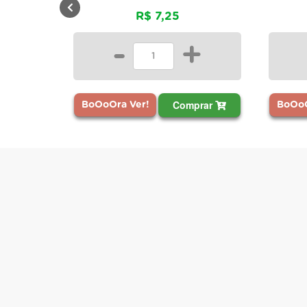
R$ 7,25
-
+
Comprar
BoOoOra Ver!
BoOoO