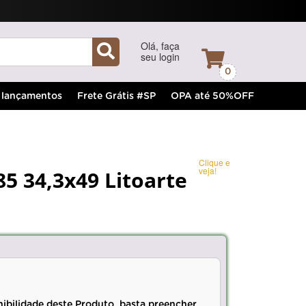
Olá, faça
seu login
0
lançamentos
Frete Grátis #SP
OPA até 50%OFF
Clique e
veja!
5 34,3x49 Litoarte
nibilidade deste Produto, basta preencher