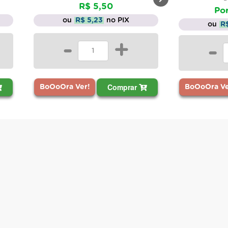
R$ 5,50
Por
ou
R$ 5,23
no PIX
ou
R
-
+
-
Comprar
BoOoOra Ve
BoOoOra Ver!