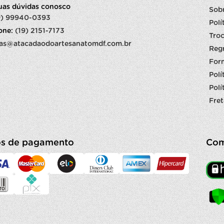
suas dúvidas conosco
Sob
9) 99940-0393
Polí
fone:
(19) 2151-7173
Troc
as@atacadaodoartesanatomdf.com.br
Reg
For
Polí
Polí
Fret
s de pagamento
Com