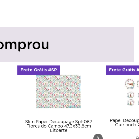
omprou
Frete Grátis #SP
Frete Grátis 
Papel Decoup
Slim Paper Decoupage Spl-067
Guirlanda
Flores do Campo 47,3x33,8cm
Litoarte
D