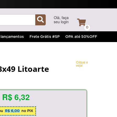
Olá, faça
seu login
0
lançamentos
Frete Grátis #SP
OPA até 50%OFF
Clique e
veja!
x49 Litoarte
R$ 6,32
ou
R$ 6,00
no PIX