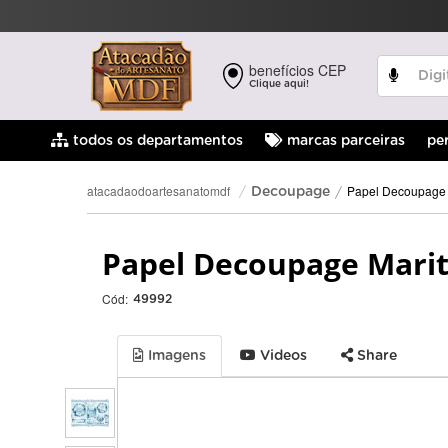
benefícios CEP
Clique aqui!
pe
todos os departamentos
marcas parceiras
Papel Decoupage
atacadaodoartesanatomdf
Decoupage
Papel Decoupage Marit
Cód:
49992
Imagens
Videos
Share