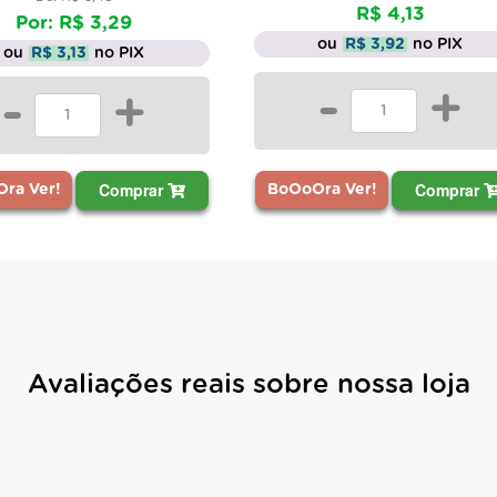
R$ 4,13
Por: R$ 3,29
ou
R$ 3,92
no PIX
ou
R$ 3,13
no PIX
-
+
-
+
Comprar
Comprar
ra Ver!
BoOoOra Ver!
Avaliações reais sobre nossa loja