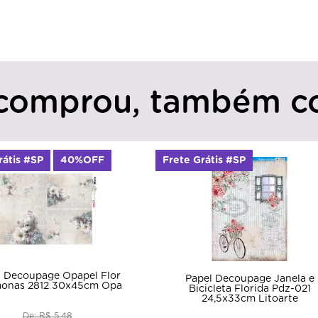
comprou, também c
rátis #SP
40%OFF
Frete Grátis #SP
l Decoupage Opapel Flor
Papel Decoupage Janela e
onas 2812 30x45cm Opa
Bicicleta Florida Pdz-021
24,5x33cm Litoarte
De: R$ 5,48