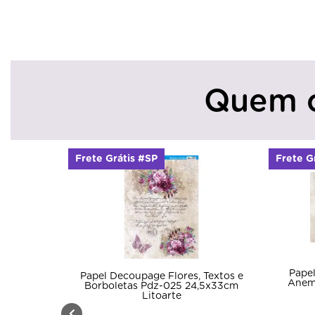
Quem 
Frete Grátis #SP
Frete G
Pape
Papel Decoupage Flores, Textos e
Anem
Borboletas Pdz-025 24,5x33cm
Litoarte