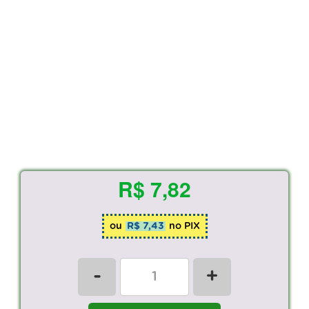
R$ 7,82
ou
R$ 7,43
no PIX
-
+