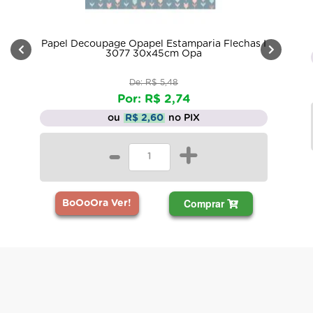
Papel Decoupage Opapel Estamparia Flechas I
3077 30x45cm Opa
De: R$ 5,48
Por: R$ 2,74
ou
R$ 2,60
no PIX
-
+
Comprar
BoOoOra Ver!