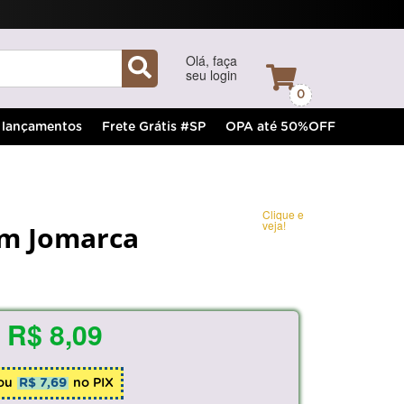
Olá, faça
seu login
0
lançamentos
Frete Grátis #SP
OPA até 50%OFF
Clique e
veja!
mm Jomarca
R$ 8,09
ou
R$ 7,69
no PIX