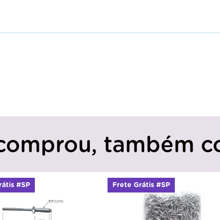
comprou, também c
rátis #SP
Frete Grátis #SP