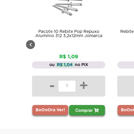
Pacote 10 Rebite Pop Repuxo
Rebite
Alumínio 312 3,2x12mm Jomarca
R$ 1,09
ou
R$ 1,04
no PIX
-
+
Comprar
BoOoOra Ver!
BoOoO