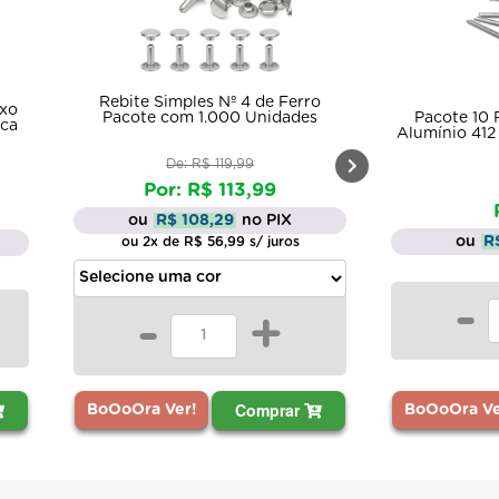
Rebite Simples Nº 4 de Ferro
uxo
Pacote com 1.000 Unidades
Pacote 10 
rca
Alumínio 412
De: R$ 119,99
Por: R$ 113,99
ou
R$ 108,29
no PIX
ou
R
ou 2x de R$ 56,99 s/ juros
-
-
+
Comprar
BoOoOra Ve
BoOoOra Ver!