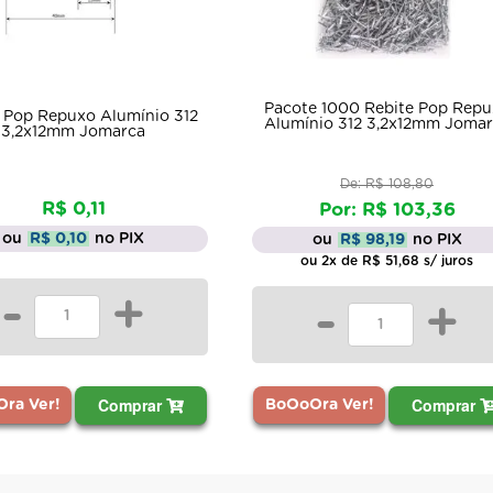
Pacote 1000 Rebite Pop Rep
 Pop Repuxo Alumínio 312
Alumínio 312 3,2x12mm Joma
3,2x12mm Jomarca
De: R$ 108,80
R$ 0,11
Por: R$ 103,36
ou
R$ 0,10
no PIX
ou
R$ 98,19
no PIX
ou 2x de R$ 51,68 s/ juros
-
+
-
+
Comprar
Comprar
ra Ver!
BoOoOra Ver!