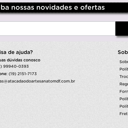
a nossas novidades e ofertas
isa de ajuda?
Sob
suas dúvidas conosco
Sob
9) 99940-0393
Polí
fone:
(19) 2151-7173
Troc
as@atacadaodoartesanatomdf.com.br
Reg
For
Polí
Polí
Fret