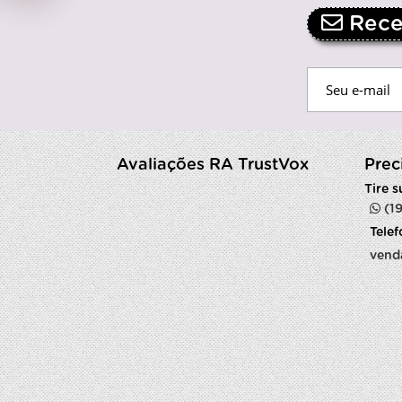
Receb
Avaliações RA TrustVox
Prec
Tire 
(1
Tele
vend