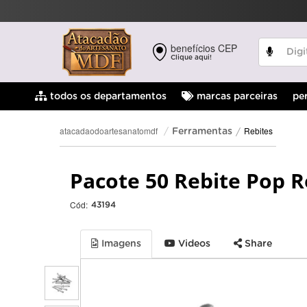
benefícios CEP
Clique aqui!
pe
todos os departamentos
marcas parceiras
Rebites
atacadaodoartesanatomdf
Ferramentas
Pacote 50 Rebite Pop 
Cód:
43194
Imagens
Videos
Share