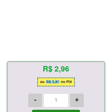
R$ 2,96
ou
R$ 2,81
no PIX
-
+