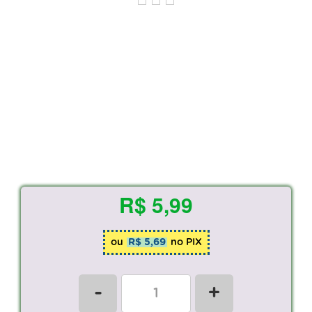
R$ 5,99
ou
R$ 5,69
no PIX
-
+