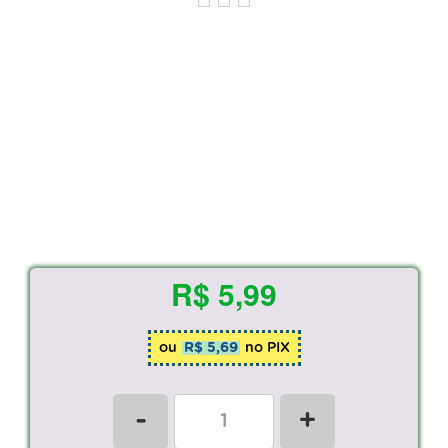
R$ 5,99
ou
R$ 5,69
no PIX
-
+