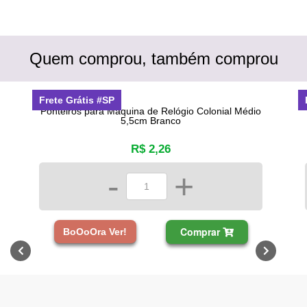
Quem comprou, também comprou
Frete Grátis #SP
Ponteiros para Máquina de Relógio Colonial Médio
5,5cm Branco
R$ 2,26
-
+
Comprar
BoOoOra Ver!