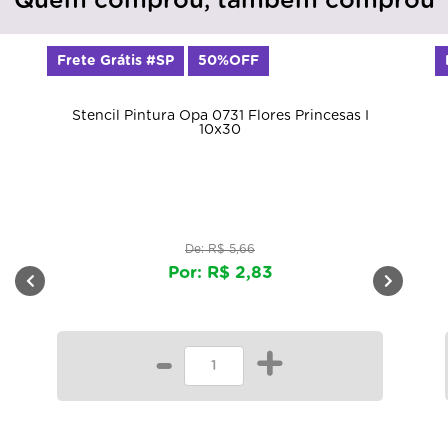
Quem comprou, também comprou
Frete Grátis #SP
50%OFF
Stencil Pintura Opa 0731 Flores Princesas I
10x30
De: R$ 5,66
Por: R$ 2,83
-
+