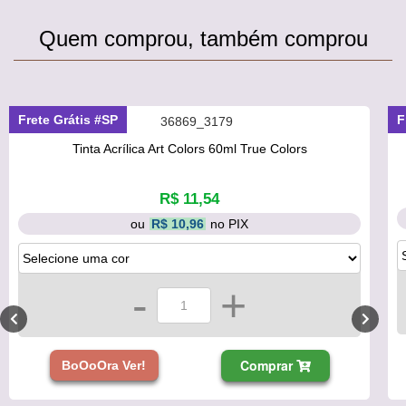
Quem comprou, também comprou
Frete Grátis #SP
F
Tinta Acrílica Art Colors 60ml True Colors
R$ 11,54
ou
R$ 10,96
no PIX
-
+
Comprar
BoOoOra Ver!