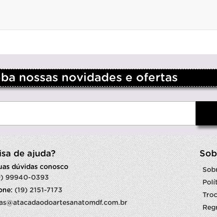
a nossas novidades e ofertas
isa de ajuda?
Sob
suas dúvidas conosco
Sob
9) 99940-0393
Polí
fone:
(19) 2151-7173
Troc
as@atacadaodoartesanatomdf.com.br
Reg