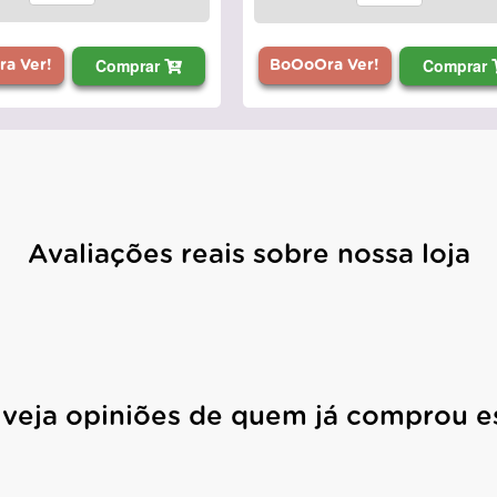
Comprar
Comprar
a Ver!
BoOoOra Ver!
Avaliações reais sobre nossa loja
 veja opiniões de quem já comprou e