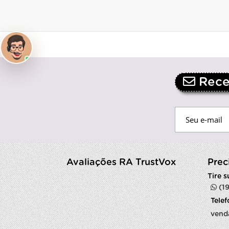
Receb
Avaliações RA TrustVox
Prec
Tire 
(1
Tele
vend