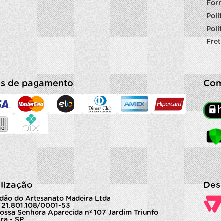
For
Polí
Polí
Fret
s de pagamento
Com
lização
Des
dão do Artesanato Madeira Ltda
 21.801.108/0001-53
ossa Senhora Aparecida nº 107 Jardim Triunfo
ra - SP