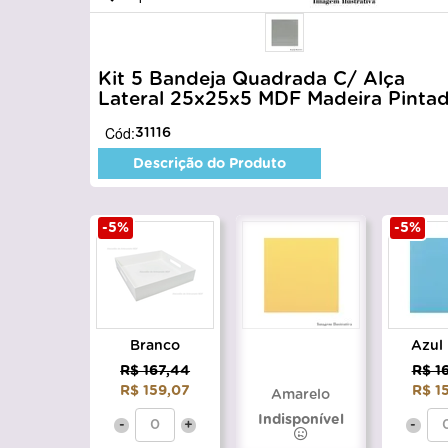
Kit 5 Bandeja Quadrada C/ Alça
Lateral 25x25x5 MDF Madeira Pinta
Cód:
31116
Descrição do Produto
-5%
-5%
Branco
Azul
R$ 167,44
R$ 1
R$ 159,07
R$ 1
Amarelo
Indisponível
-
+
-