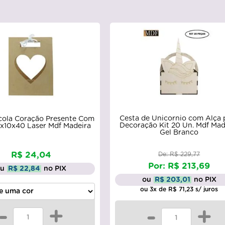
Cesta de Unicornio com Alça 
cola Coração Presente Com
Decoração Kit 20 Un. Mdf Mad
x10x40 Laser Mdf Madeira
Gel Branco
R$ 24,04
De: R$ 229,77
Por: R$ 213,69
ou
R$ 22,84
no PIX
ou
R$ 203,01
no PIX
ou 3x de R$ 71,23 s/ juros
-
+
-
+