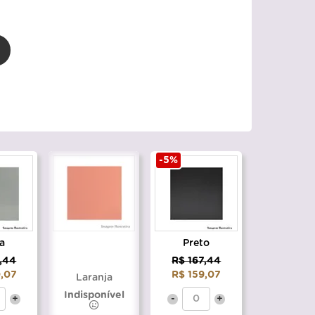
-5%
a
Preto
,44
R$ 167,44
,07
R$ 159,07
Laranja
Indisponível
+
-
+