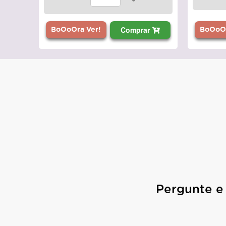
Comprar
BoOoOr
BoOoOra Ver!
Pergunte e