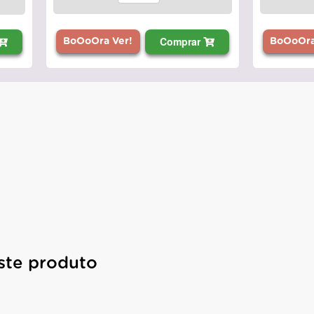
Comprar
BoOoOra Ver!
BoOoOra
ste produto