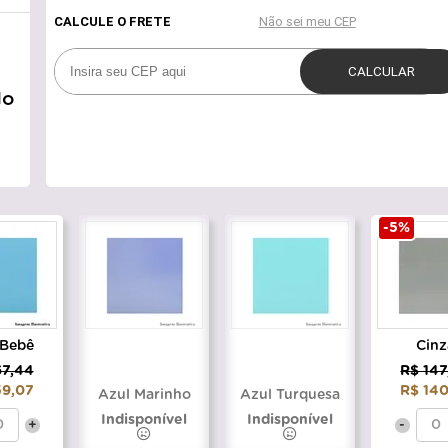
do
-5%
 Bebê
Cinz
67,44
R$ 147
59,07
R$ 140
Azul Marinho
Azul Turquesa
Indisponível
Indisponível
+
-