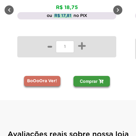
R$ 18,75
ou
R$ 17,81
no PIX
-
+
Comprar
BoOoOra Ver!
Avaliações reais sobre nossa loja