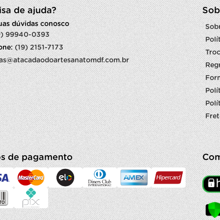
isa de ajuda?
Sob
suas dúvidas conosco
Sob
9) 99940-0393
Polí
fone:
(19) 2151-7173
Troc
as@atacadaodoartesanatomdf.com.br
Reg
For
Polí
Polí
Fret
s de pagamento
Com