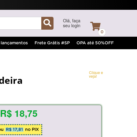
Olá, faça
seu login
0
lançamentos
Frete Grátis #SP
OPA até 50%OFF
Clique e
veja!
deira
R$ 18,75
ou
R$ 17,81
no PIX