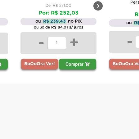
Per
De: R$ 271,00
Por: R$ 252,03
R
ou
R$ 239,43
no PIX
ou
R$
ou 3x de R$ 84,01 s/ juros
-
-
+
Comprar
BoOoOra Ver!
BoOoOra Ve