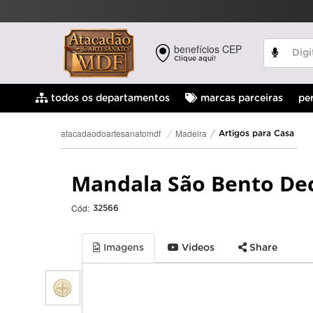
benefícios CEP
Clique aqui!
pe
todos os departamentos
marcas parceiras
Madeira
atacadaodoartesanatomdf
Artigos para Casa
Mandala São Bento Dec
Cód:
32566
Imagens
Videos
Share