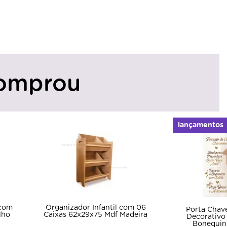
omprou
lançamentos
 com
Organizador Infantil com 06
Porta Chav
lho
Caixas 62x29x75 Mdf Madeira
Decorativo 
Bonequin