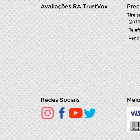
Avaliações RA TrustVox
Prec
Tire 
(1
Tele
vend
Redes Sociais
Meio