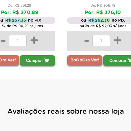
De: R$ 291,28
De: R$ 306,78
Por: R$ 270,89
Por: R$ 276,10
ou
R$ 257,35
no PIX
ou
R$ 262,30
no PIX
 3x de R$ 90,29 s/ juros
ou 3x de R$ 92,03 s/ juros
-
+
-
+
Comprar
Comprar
ra Ver!
BoOoOra Ver!
Avaliações reais sobre nossa loja