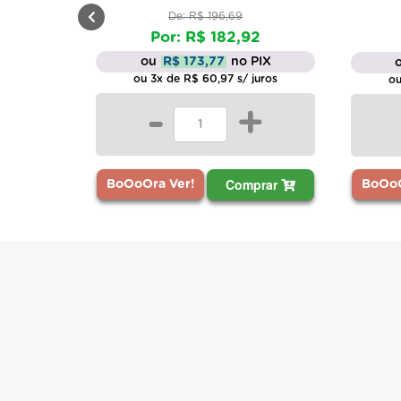
De: R$ 196,69
Por: R$ 182,92
ou
R$ 173,77
no PIX
ou 3x de R$ 60,97 s/ juros
ou
-
+
Comprar
BoOoOra Ver!
BoOoO