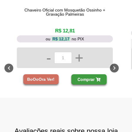
Chaveiro Oficial com Mosquetão Ossinho +
Gravação Palmeiras
R$ 12,81
ou
R$ 12,17
no PIX
-
+
Comprar
BoOoOra Ver!
Avaliações reais sobre nossa loja