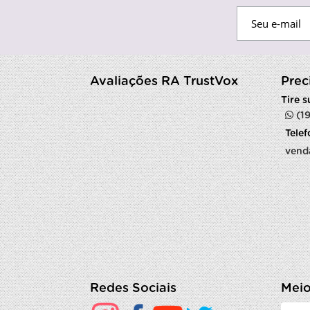
Avaliações RA TrustVox
Prec
Tire 
(1
Tele
vend
Redes Sociais
Meio