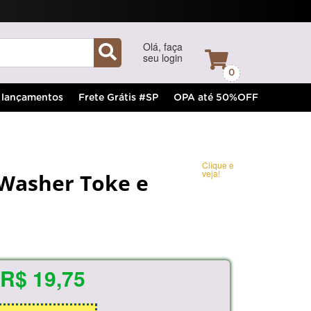
Olá, faça
seu login
0
lançamentos
Frete Grátis #SP
OPA até 50%OFF
Clique e
veja!
t Washer Toke e
R$ 19,75