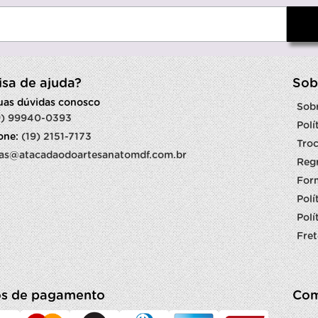
isa de ajuda?
Sob
suas dúvidas conosco
Sob
9) 99940-0393
Polí
fone:
(19) 2151-7173
Troc
as@atacadaodoartesanatomdf.com.br
Reg
For
Polí
Polí
Fret
s de pagamento
Com