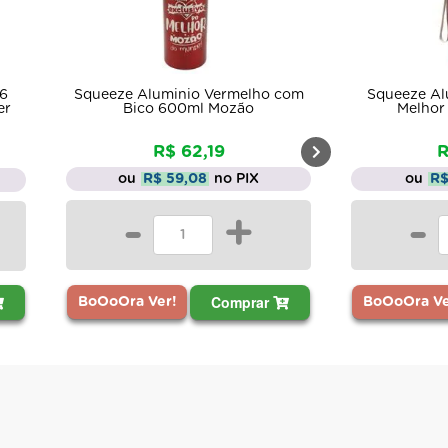
26
Squeeze Aluminio Vermelho com
Squeeze Al
er
Bico 600ml Mozão
Melhor
R$ 62,19
R
ou
R$ 59,08
no PIX
ou
R$
-
+
-
Comprar
BoOoOra Ver!
BoOoOra Ve