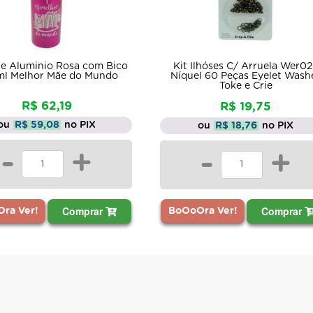
Kit Ilhóses C/ Arruela Wer0
e Aluminio Rosa com Bico
Níquel 60 Peças Eyelet Wash
l Melhor Mãe do Mundo
Toke e Crie
R$ 62,19
R$ 19,75
ou
R$ 59,08
no PIX
ou
R$ 18,76
no PIX
-
+
-
+
Comprar
Comprar
ra Ver!
BoOoOra Ver!