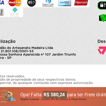
lização
Des
dão do Artesanato Madeira Ltda
 21.801.108/0001-53
ossa Senhora Aparecida nº 107 Jardim Triunfo
ra - SP
tos reservados.
são de propriedade de seus respectivos donos.
 parcial, de qualquer conteúdo sem expressa autorização.
Opa! Falta
R$ 580,24
para ter
Frete Gráti
Região Sudeste - Exceto Rio de Janeiro e Minas Gerais.