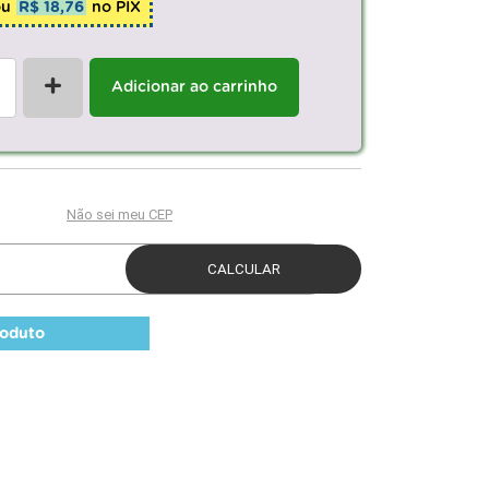
ou
R$ 18,76
no PIX
+
Adicionar ao carrinho
roduto