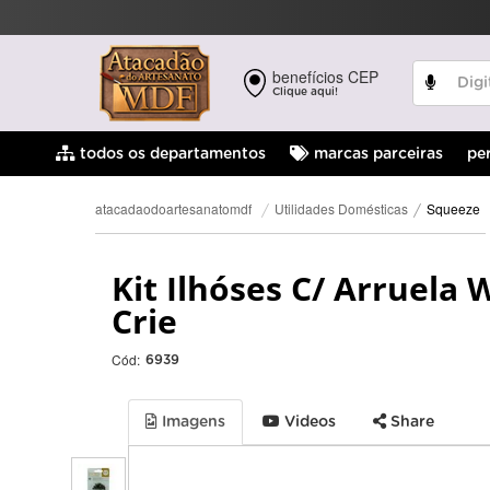
benefícios CEP
Clique aqui!
pe
todos os departamentos
marcas parceiras
Squeeze
Utilidades Domésticas
atacadaodoartesanatomdf
Kit Ilhóses C/ Arruela
Crie
Cód:
6939
Imagens
Videos
Share