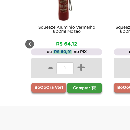
Squeeze Aluminio Vermelho
Squeez
600ml Mozão
600m
R$ 64,12
ou
R$ 60,91
no PIX
-
+
Comprar
BoOoOra Ver!
BoOoO