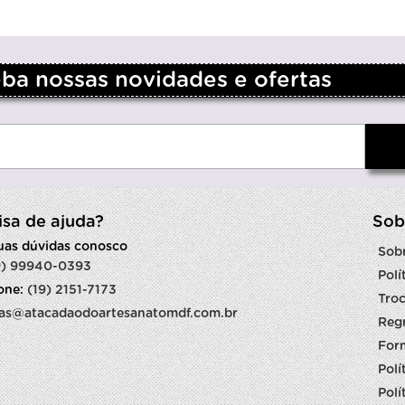
a nossas novidades e ofertas
isa de ajuda?
Sob
suas dúvidas conosco
Sob
9) 99940-0393
Polí
fone:
(19) 2151-7173
Troc
as@atacadaodoartesanatomdf.com.br
Reg
For
Polí
Polí