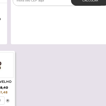
a
VELHO
38,40
31,48
+