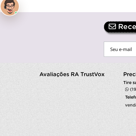
Receb
Avaliações RA TrustVox
Prec
Tire 
(1
Tele
vend