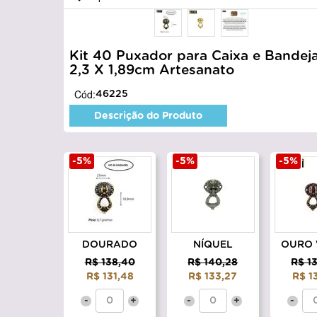
Kit 40 Puxador para Caixa e Bandej
2,3 X 1,89cm Artesanato
Cód:
46225
Descrição do Produto
-5%
-5%
-5%
DOURADO
NÍQUEL
OURO 
R$ 138,40
R$ 140,28
R$ 1
R$ 131,48
R$ 133,27
R$ 1
-
+
-
+
-