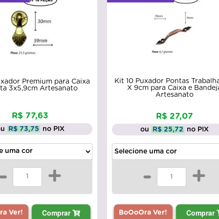
Kit 10 Puxador Pontas Trabalh
uxador Premium para Caixa
X 9cm para Caixa e Bandej
ta 3x5,9cm Artesanato
Artesanato
R$ 77,63
R$ 27,07
ou
R$ 73,75
no PIX
ou
R$ 25,72
no PIX
-
+
-
+
Comprar
Comprar
a Ver!
BoOoOra Ver!