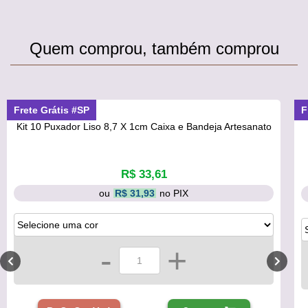
Quem comprou, também comprou
Frete Grátis #SP
F
Kit 10 Puxador Liso 8,7 X 1cm Caixa e Bandeja Artesanato
R$ 33,61
ou
R$ 31,93
no PIX
-
+