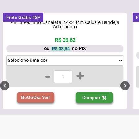
Frete Grátis #SP
Kit 48 Pezinho Grande Caix
2,4x2,4cm Caixa e Bandeja
Velho
sanato
35,62
De: R$ 100
Por: R$ 95
,84
no PIX
R$ 90,54
ou
ou 2x de R$ 47,65
+
-
Comprar
BoOoOra Ver!