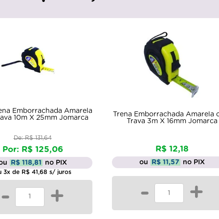
rena Emborrachada Amarela
Trena Emborrachada Amarela 
rava 10m X 25mm Jomarca
Trava 3m X 16mm Jomarca
De: R$ 131,64
R$ 12,18
Por: R$ 125,06
ou
R$ 11,57
no PIX
ou
R$ 118,81
no PIX
 3x de R$ 41,68 s/ juros
-
+
-
+