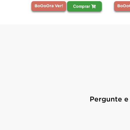
Comprar
BoOoOra Ver!
BoOoO
Pergunte e