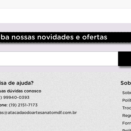
a nossas novidades e ofertas
isa de ajuda?
Sob
suas dúvidas conosco
Sob
9) 99940-0393
Polí
fone:
(19) 2151-7173
Troc
as@atacadaodoartesanatomdf.com.br
Reg
For
Polí