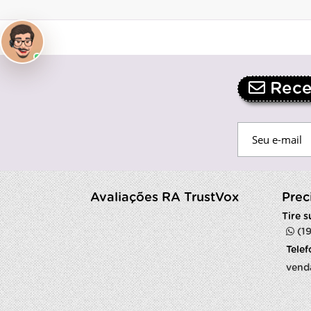
Receb
Avaliações RA TrustVox
Prec
Tire 
(1
Tele
vend