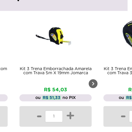
com
Kit 3 Trena Emborrachada Amarela
Kit 3 Trena 
com Trava 5m X 19mm Jomarca
com Trava 
R$ 54,03
R
ou
R$ 51,33
no PIX
ou
R$
-
+
-