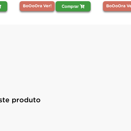
Comprar
BoOoOra Ver!
BoOoOra Ve
ste produto