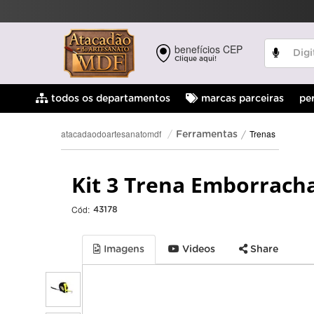
benefícios CEP
Clique aqui!
pe
todos os departamentos
marcas parceiras
Trenas
atacadaodoartesanatomdf
Ferramentas
Kit 3 Trena Emborrac
Cód:
43178
Imagens
Videos
Share