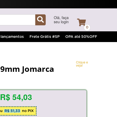
Olá, faça
seu login
0
lançamentos
Frete Grátis #SP
OPA até 50%OFF
Clique e
veja!
 19mm Jomarca
R$ 54,03
ou
R$ 51,33
no PIX