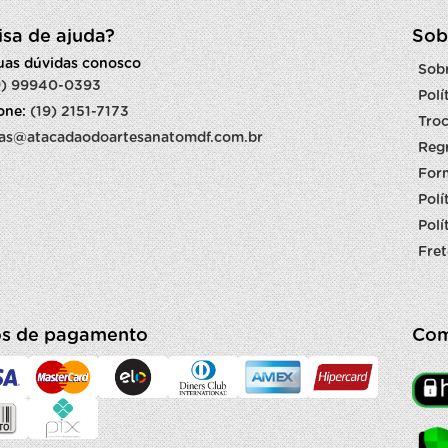
isa de ajuda?
Sob
suas dúvidas conosco
Sob
9) 99940-0393
Polí
fone:
(19) 2151-7173
Troc
as@atacadaodoartesanatomdf.com.br
Reg
For
Polí
Polí
Fret
s de pagamento
Com