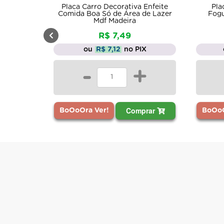
Placa Carro Decorativa Enfeite
Placa Red
Comida Boa Só de Área de Lazer
Foguete 30
Mdf Madeira
Ad
R$ 7,49
R$
ou
R$ 7,12
no PIX
ou
R$ 
-
+
-
Comprar
BoOoOra Ver!
BoOoOra Ver