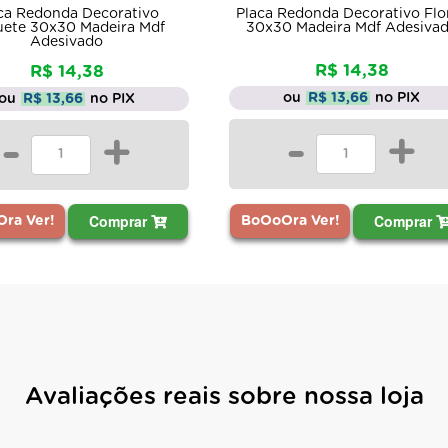
onda Decorativo
Placa Redonda Decorativo Flores
x30 Madeira Mdf
30x30 Madeira Mdf Adesivado
esivado
R$ 14,38
 14,38
ou
R$ 13,66
no PIX
13,66
no PIX
-
+
+
Comprar
Comprar
BoOoOra Ver!
!
Avaliações reais sobre nossa loja