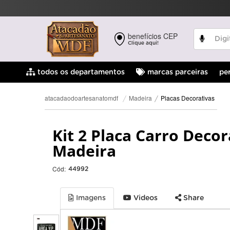
benefícios CEP
Clique aqui!
pe
todos os departamentos
marcas parceiras
Placas Decorativas
Madeira
atacadaodoartesanatomdf
Kit 2 Placa Carro Deco
Madeira
Cód:
44992
Imagens
Videos
Share