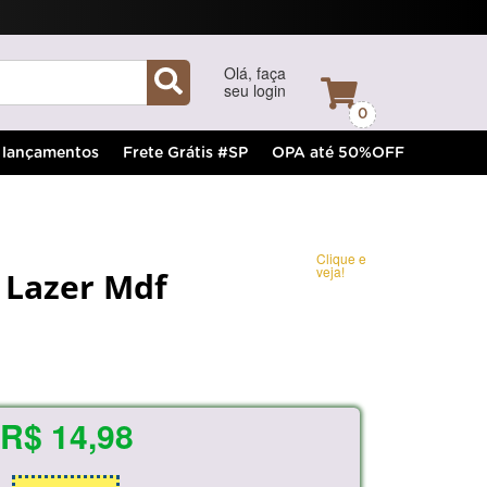
Olá, faça
seu login
0
lançamentos
Frete Grátis #SP
OPA até 50%OFF
Clique e
veja!
e Lazer Mdf
R$ 14,98