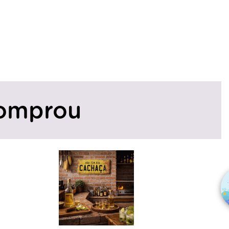
omprou