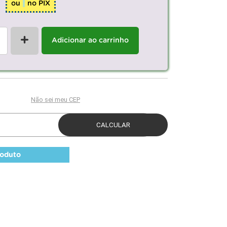
ou
no PIX
+
Adicionar ao carrinho
roduto