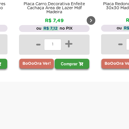
Placa Carro Decorativa Enfeite
Placa Redonda Deco
Cachaça Área de Lazer Mdf
30x30 Madeira Md
Madeira
R$ 14,
R$ 7,49
ou
R$ 13,66
ou
R$ 7,12
no PIX
-
-
+
Comprar
BoOoOra Ver!
BoOoOra Ver!