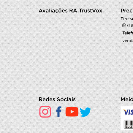
Avaliações RA TrustVox
Prec
Tire 
(1
Tele
vend
Redes Sociais
Meio