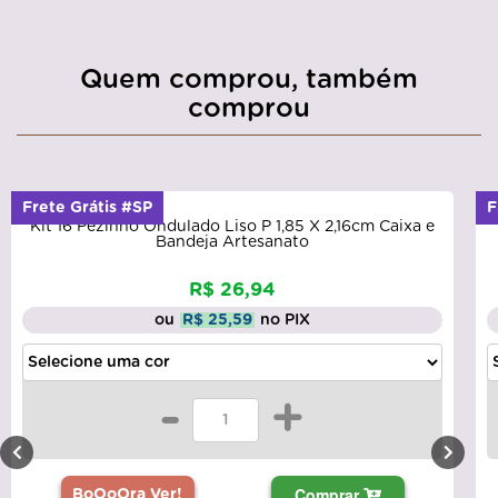
Quem comprou, também
comprou
Frete Grátis #SP
F
Kit 16 Pezinho Ondulado Liso P 1,85 X 2,16cm Caixa e
Bandeja Artesanato
R$ 26,94
ou
R$ 25,59
no PIX
-
+
Comprar
BoOoOra Ver!