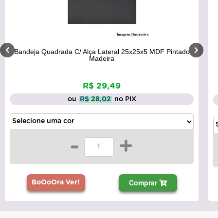
Bandeja Quadrada C/ Alça Lateral 25x25x5 MDF Pintado
Madeira
R$ 29,49
ou
R$ 28,02
no PIX
-
+
Comprar
BoOoOra Ver!