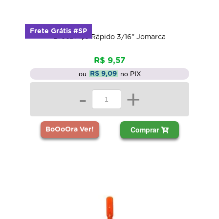
Frete Grátis #SP
Broca Aço Rápido 3/16" Jomarca
R$ 9,57
ou
no PIX
R$ 9,09
-
+
Comprar
BoOoOra Ver!