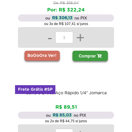
De: R$ 358,04
Por: R$ 322,24
ou
no PIX
R$ 306,13
ou 3x de R$ 107,41 s/ juros
-
+
Comprar
BoOoOra Ver!
Frete Grátis #SP
Caixa 5 Broca Aço Rápido 1/4" Jomarca
R$ 89,51
ou
no PIX
R$ 85,03
ou 2x de R$ 44,75 s/ juros