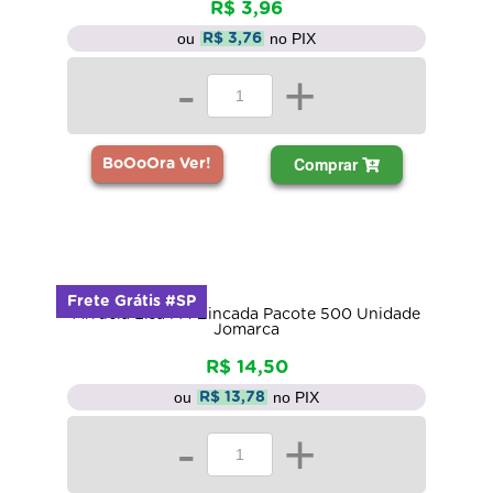
R$ 3,96
ou
no PIX
R$ 3,76
-
+
Comprar
BoOoOra Ver!
Frete Grátis #SP
Arruela Lisa M4 Zincada Pacote 500 Unidade
Jomarca
R$ 14,50
ou
no PIX
R$ 13,78
-
+