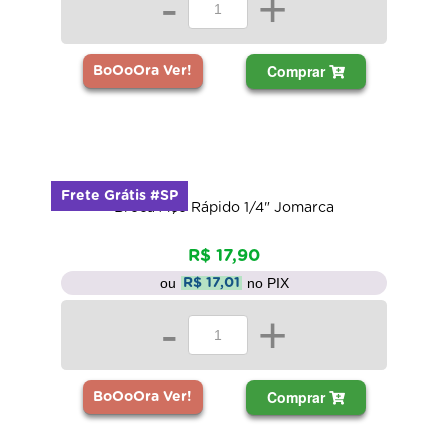
-
+
Comprar
BoOoOra Ver!
Frete Grátis #SP
Broca Aço Rápido 1/4" Jomarca
R$ 17,90
ou
no PIX
R$ 17,01
-
+
Comprar
BoOoOra Ver!