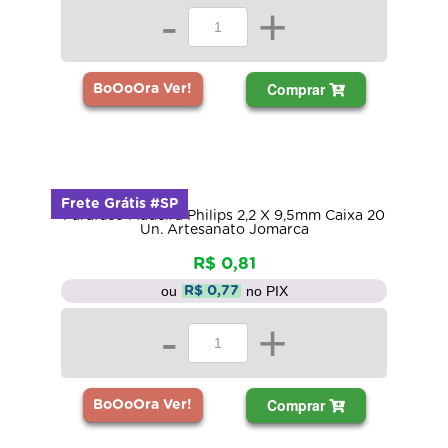
-
+
Comprar
BoOoOra Ver!
Frete Grátis #SP
Parafuso Madeira Philips 2,2 X 9,5mm Caixa 20
Un. Artesanato Jomarca
R$ 0,81
ou
no PIX
R$ 0,77
-
+
Comprar
BoOoOra Ver!