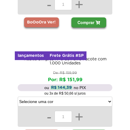
-
+
Comprar
BoOoOra Ver!
lançamentos
Frete Grátis #SP
Rebite Simples Nº 5 de Ferro Pacote com
1.000 Unidades
De: R$ 159,99
Por: R$ 151,99
ou
no PIX
R$ 144,39
ou 3x de R$ 50,66 s/ juros
-
+