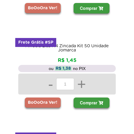
Comprar
BoOoOra Ver!
Frete Grátis #SP
Arruela Lisa M4 Zincada Kit 50 Unidade
Jomarca
R$ 1,45
ou
no PIX
R$ 1,38
-
+
Comprar
BoOoOra Ver!