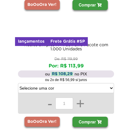
Comprar
BoOoOra Ver!
lançamentos
Frete Grátis #SP
Rebite Simples Nº 4 de Ferro Pacote com
1.000 Unidades
De: R$ 119,99
Por: R$ 113,99
ou
no PIX
R$ 108,29
ou 2x de R$ 56,99 s/ juros
-
+
Comprar
BoOoOra Ver!