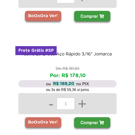
Comprar
BoOoOra Ver!
Frete Grátis #SP
Caixa 20 Broca Aço Rápido 3/16" Jomarca
De: R$ 191,50
Por: R$ 178,10
ou
no PIX
R$ 169,20
ou 3x de R$ 59,36 s/ juros
-
+
Comprar
BoOoOra Ver!