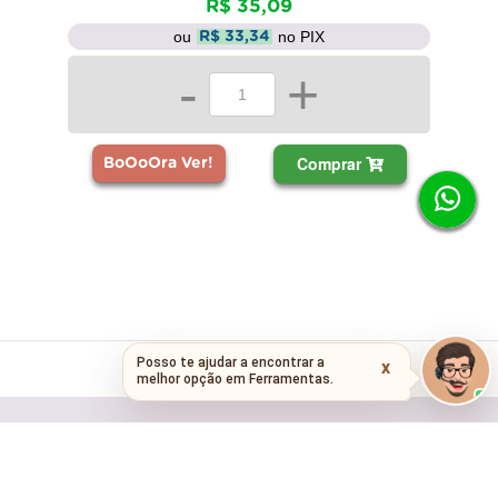
R$ 35,09
ou
no PIX
R$ 33,34
-
+
Comprar
BoOoOra Ver!
Receba nossas novidades e
ofertas