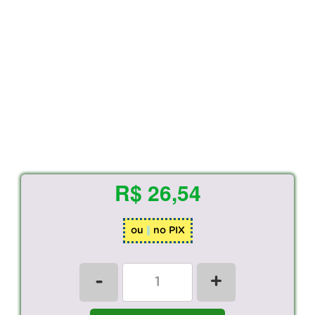
R$ 26,54
ou
no PIX
-
+