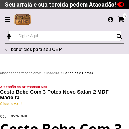
Seu arraiá e sua torcida pedem Atacadão!
0
benefícios para seu CEP
Bandejas e Cestas
Madeira
atacadaodoartesanatomdf
Atacadão do Artesanato Mdf
Cesto Bebe Com 3 Potes Novo Safari 2 MDF
Madeira
Clique e veja!
Cód:
195261948
Cesto Bebe Com 3