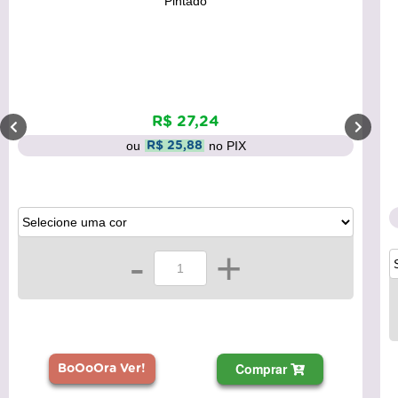
Pintado
R$ 27,24
ou
no PIX
R$ 25,88
-
+
Comprar
BoOoOra Ver!