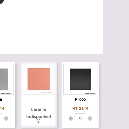
a
Preto
,14
R$ 21,14
Laranja
Indisponível
+
-
+