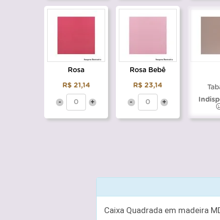
Rosa
Rosa Bebê
R$ 21,14
R$ 23,14
Tab
Indisp
-
+
-
+
Caixa Quadrada em madeira MDF