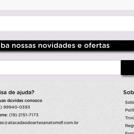
a nossas novidades e ofertas
isa de ajuda?
Sob
suas dúvidas conosco
Sob
9) 99940-0393
Polí
fone:
(19) 2151-7173
Troc
as@atacadaodoartesanatomdf.com.br
Reg
For