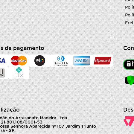
Polí
Polí
Fret
s de pagamento
Com
lização
Des
dão do Artesanato Madeira Ltda
 21.801.108/0001-53
ossa Senhora Aparecida nº 107 Jardim Triunfo
ra - SP