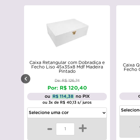
radiça e
Caixa Quadrada com Dobradiça e
Caixa 
 Madeira
Fecho Ouro Velho 20x20x10 Mdf
com D
Madeira Pintado
28
R$ 54,87
0
ou
R$ 52,13
no PIX
IX
ros
-
+
+