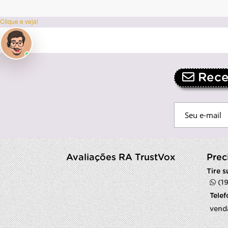
Clique e veja!
Receb
Avaliações RA TrustVox
Prec
Tire 
(1
Tele
vend