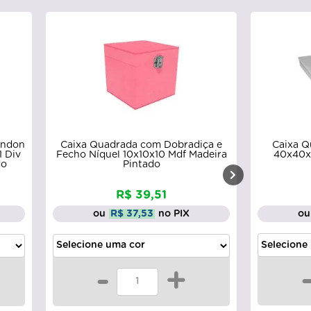
diça e
Caixa Quadrada Tampa Sapato
Caix
Madeira
40x40x5 Mdf Madeira Pintado
28x2
R$ 71,50
ou
R$ 67,93
no PIX
-
+