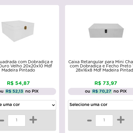
Retangular para Mini Chandon
Caixa Quadrada com Dobra
obradiça e Fecho Preto 1 Div
Fecho Níquel 10x10x10 Mdf 
x16x8 Mdf Madeira Pintado
Pintado
R$ 73,97
R$ 39,51
ou
R$ 70,27
no PIX
ou
R$ 37,53
no PIX
-
+
-
+