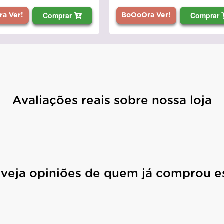
Comprar
Compr
oOra Ver!
BoOoOra Ver!
Avaliações reais sobre nossa loja
 veja opiniões de quem já comprou e