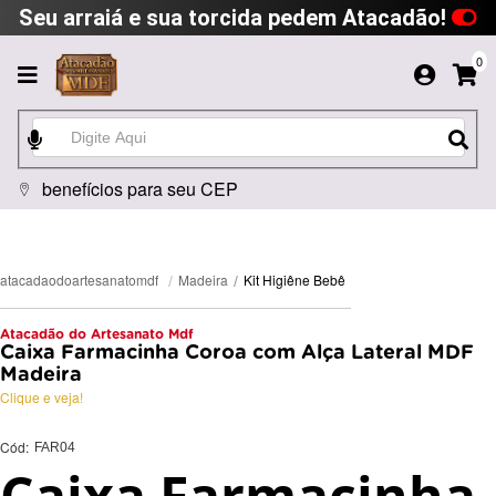
Seu arraiá e sua torcida pedem Atacadão!
0
benefícios para seu CEP
Kit Higiêne Bebê
Madeira
atacadaodoartesanatomdf
Atacadão do Artesanato Mdf
Caixa Farmacinha Coroa com Alça Lateral MDF
Madeira
Clique e veja!
Cód:
FAR04
Caixa Farmacinha