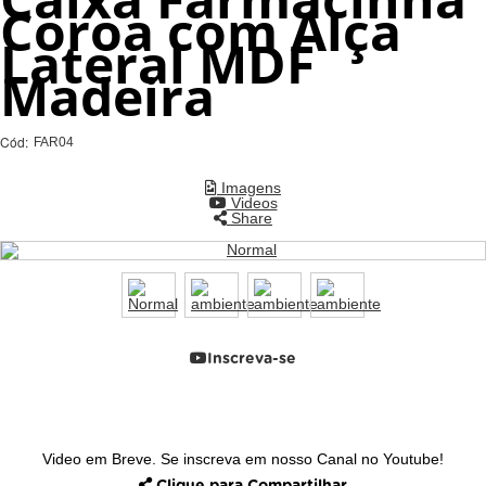
Coroa com Alça
Lateral MDF
Madeira
Cód:
FAR04
Imagens
Videos
Share
Inscreva-se
Video em Breve. Se inscreva em nosso Canal no Youtube!