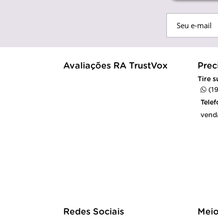
Avaliações RA TrustVox
Prec
Tire 
(1
Tele
vend
Redes Sociais
Meio