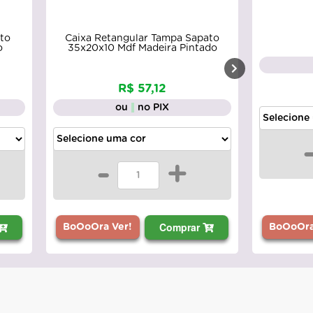
to
Caixa Retangular Tampa Sapato
o
35x20x10 Mdf Madeira Pintado
R$ 57,12
ou
no PIX
-
+
Comprar
BoOoOra Ver!
BoOoOra