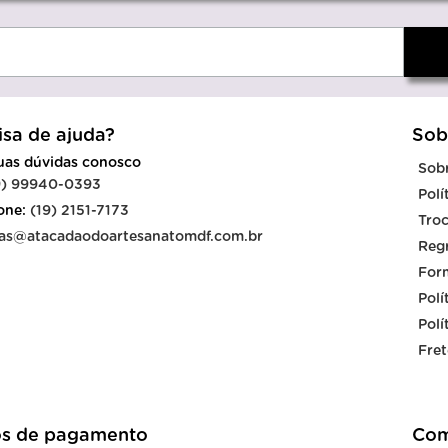
isa de ajuda?
Sob
suas dúvidas conosco
Sob
9) 99940-0393
Polí
fone:
(19) 2151-7173
Troc
as@atacadaodoartesanatomdf.com.br
Reg
For
Polí
Polí
Fret
s de pagamento
Com