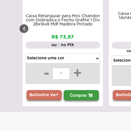
Caixa
Caixa Retangular para Mini Chandon
14x14
com Dobradiça e Fecho Grafite 1 Div
28x16x8 Mdf Madeira Pintado
R$ 73,97
ou
no PIX
ou
-
+
Comprar
BoOoOra Ver!
BoOoOr