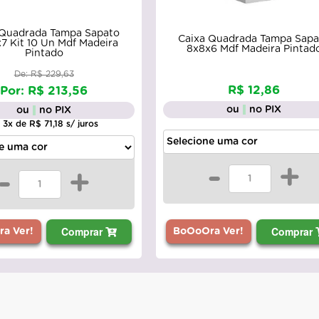
 Quadrada Tampa Sapato
Caixa Quadrada Tampa Sapa
x7 Kit 10 Un Mdf Madeira
8x8x6 Mdf Madeira Pintad
Pintado
De: R$ 229,63
R$ 12,86
Por: R$ 213,56
ou
no PIX
ou
no PIX
 3x de R$ 71,18 s/ juros
-
+
-
+
Comprar
Comprar
BoOoOra Ver!
a Ver!