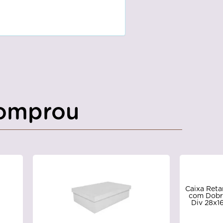
omprou
Caixa Reta
com Dobr
Div 28x1