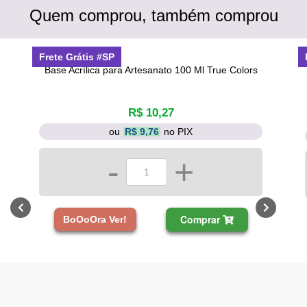
Quem comprou, também comprou
Frete Grátis #SP
Base Acrílica para Artesanato 100 Ml True Colors
R$ 10,27
ou
R$ 9,76
no PIX
-
+
Comprar
BoOoOra Ver!