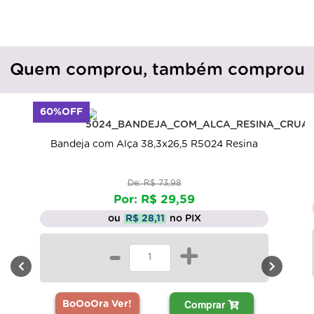
Quem comprou, também comprou
60%OFF
Bandeja com Alça 38,3x26,5 R5024 Resina
De: R$ 73,98
Por: R$ 29,59
ou
R$ 28,11
no PIX
-
+
Comprar
BoOoOra Ver!