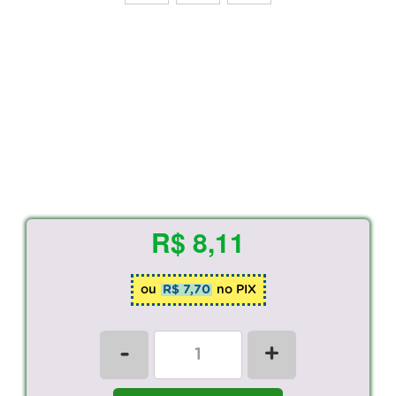
R$ 8,11
ou
R$ 7,70
no PIX
-
+