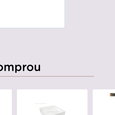
omprou