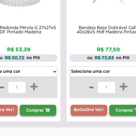
 Redonda Pérola G 27x27x5
Bandeja Base Dobrável Caf
DF Pintado Madeira
40x26x5 Mdf Madeira Pinta
R$ 53,39
R$ 77,50
ou
R$ 50,72
no PIX
ou
R$ 73,63
no PIX
-
+
-
+
Comprar
Comprar
a Ver!
BoOoOra Ver!