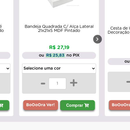
é
Bandeja Quadrada C/ Alça Lateral
Cesta de 
do
21x21x5 MDF Pintado
Decoração 
R$ 27,19
ou
R$ 25,83
no PIX
ou
-
+
Comprar
BoOoOra
BoOoOra Ver!