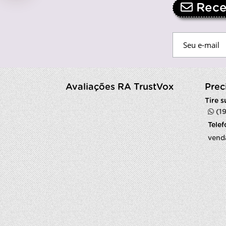
Receb
Avaliações RA TrustVox
Prec
Tire 
(1
Tele
vend