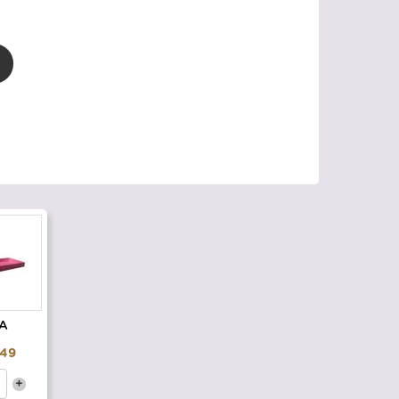
A
,49
+