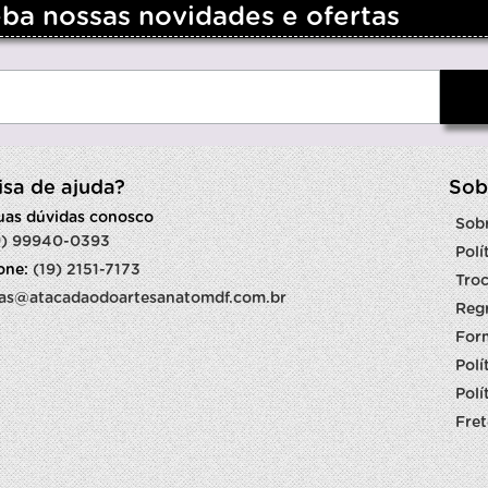
a nossas novidades e ofertas
isa de ajuda?
Sob
suas dúvidas conosco
Sob
9) 99940-0393
Polí
fone:
(19) 2151-7173
Troc
as@atacadaodoartesanatomdf.com.br
Reg
For
Polí
Polí
Fret