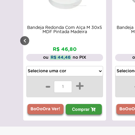
Bandeja Redonda Com Alça M 30x5
Bandeja
MDF Pintada Madeira
M
R$ 46,80
ou
R$ 44,46
no PIX
-
+
Comprar
BoOoOra Ver!
BoOoOr