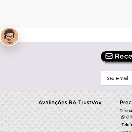
Receb
Avaliações RA TrustVox
Prec
Tire 
(1
Tele