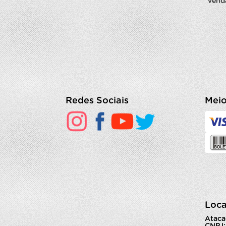
vend
Redes Sociais
Meio
Loca
Ataca
CNPJ: