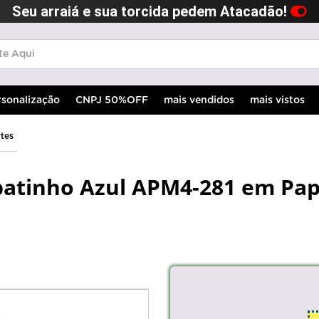
Seu arraiá e sua torcida pedem Atacadão!
rsonalização
CNPJ 50%OFF
mais vendidos
mais vistos
rtes
patinho Azul APM4-281 em Pap