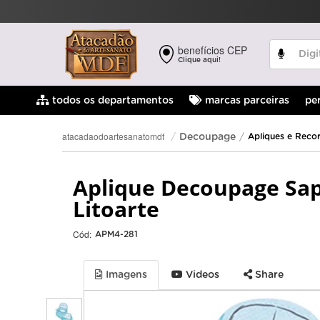
benefícios CEP
Clique aqui!
pe
todos os departamentos
marcas parceiras
atacadaodoartesanatomdf
Decoupage
Apliques e Reco
Aplique Decoupage Sa
Litoarte
Cód:
APM4-281
Imagens
Videos
Share