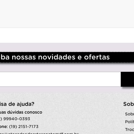
a nossas novidades e ofertas
isa de ajuda?
Sob
suas dúvidas conosco
Sob
9) 99940-0393
Polí
fone:
(19) 2151-7173
Troc