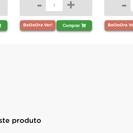
-
-
+
Comprar
BoOoOra Ve
BoOoOra Ver!
ste produto