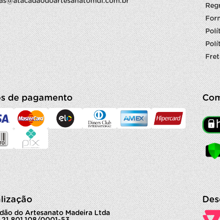
as@atacadaodoartesanatomdf.com.br
Reg
For
Polí
Polí
Fret
s de pagamento
Com
lização
Des
dão do Artesanato Madeira Ltda
 21.801.108/0001-53