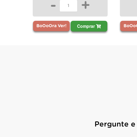
-
+
Comprar
BoOoOra Ver!
BoOoO
Pergunte e