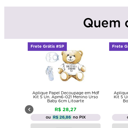
Quem 
Frete Grátis #SP
Frete G
Aplique Papel Decoupage em Mdf
Apliqu
Kit 5 Un. Apm6-021 Menino Urso
Kit 5 
Baby 6cm Litoarte
Bo
R$ 28,27
ou
R$ 26,86
no PIX