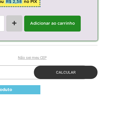
ou
R$ 2,58
no PIX
+
Adicionar ao carrinho
roduto