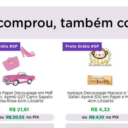
comprou, também c
rátis #SP
Frete Grátis #SP
e Papel Decoupage em Mdf
Aplique Decoupage Macaco e 
Un. Apm6-027 Carro Sapato
Safari Apm4-510 em Papel e 
lsa Rosa 6cm Litoarte
4cm Litoarte
R$ 21,61
R$ 4,32
ou
R$ 20,53
no PIX
ou
R$ 4,10
no PIX