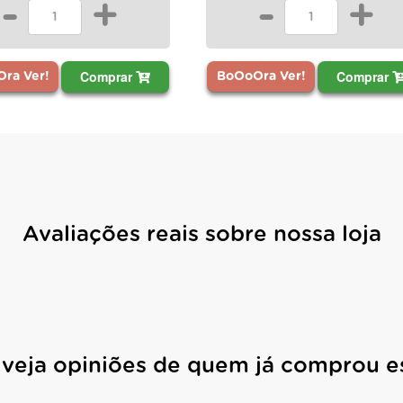
-
+
-
+
Comprar
Comprar
ra Ver!
BoOoOra Ver!
Avaliações reais sobre nossa loja
 veja opiniões de quem já comprou e