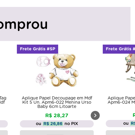
omprou
Frete Grátis #SP
Frete Grátis 
Tag
Aplique Papel Decoupage em Mdf
Aplique Pap
Mdf
Kit 5 Un. Apm6-022 Menina Urso
Apm6-024 My
Baby 6cm Litoarte
R$ 28,27
ou
R
ou
R$ 26,86
no PIX