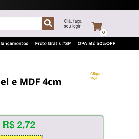
Olá, faça
seu login
0
lançamentos
Frete Grátis #SP
OPA até 50%OFF
Clique e
veja!
el e MDF 4cm
R$ 2,72