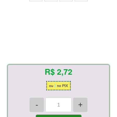
R$ 2,72
ou
no PIX
-
+