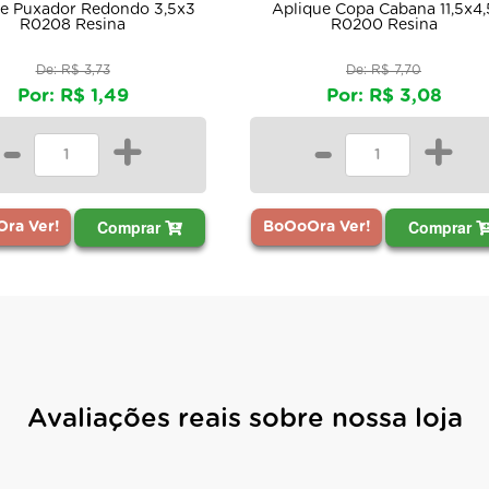
ue Puxador Redondo 3,5x3
Aplique Copa Cabana 11,5x4,
R0208 Resina
R0200 Resina
De: R$ 3,73
De: R$ 7,70
Por: R$ 1,49
Por: R$ 3,08
-
+
-
+
Comprar
Comprar
ra Ver!
BoOoOra Ver!
Avaliações reais sobre nossa loja