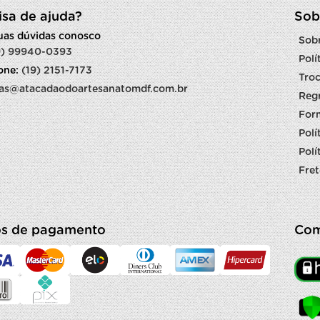
isa de ajuda?
Sob
suas dúvidas conosco
Sob
9) 99940-0393
Polí
fone:
(19) 2151-7173
Troc
as@atacadaodoartesanatomdf.com.br
Reg
For
Polí
Polí
Fret
s de pagamento
Com