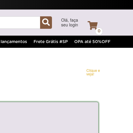
Olá, faça
seu login
0
lançamentos
Frete Grátis #SP
OPA até 50%OFF
Clique e
veja!