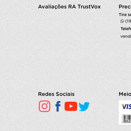
Avaliações RA TrustVox
Prec
Tire 
(1
Tele
vend
Redes Sociais
Meio