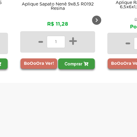
5
Aplique R
Aplique Sapato Nenê 9x8,5 R0192
6,5x6x1
Resina
D
R$ 11,28
Po
-
+
-
Comprar
BoOoOra Ver!
BoOoOra Ve