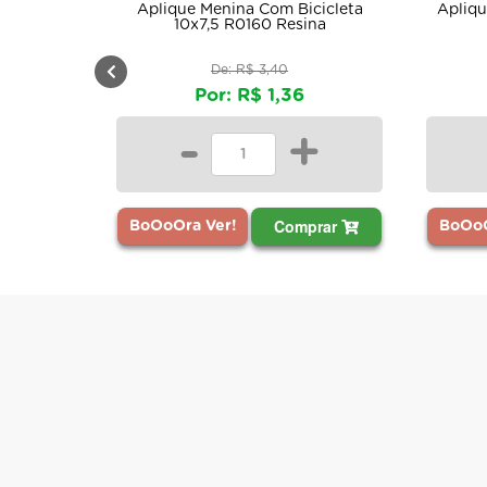
Aplique Menina Com Bicicleta
Apliq
10x7,5 R0160 Resina
De: R$ 3,40
Por: R$ 1,36
-
+
Comprar
BoOoOra Ver!
BoOoO