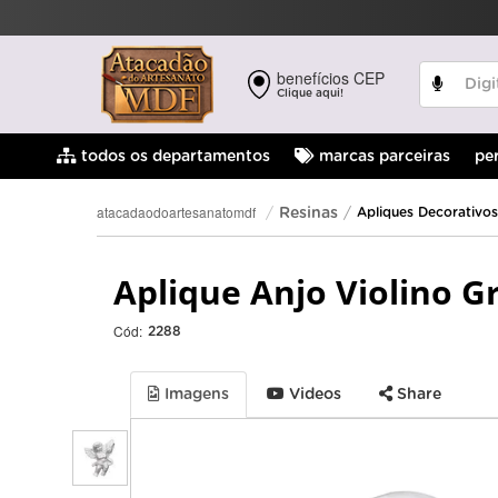
benefícios CEP
Clique aqui!
pe
todos os departamentos
marcas parceiras
atacadaodoartesanatomdf
Resinas
Apliques Decorativos
Aplique Anjo Violino G
Cód:
2288
Imagens
Videos
Share