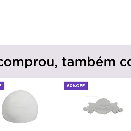
comprou, também c
F
60%OFF