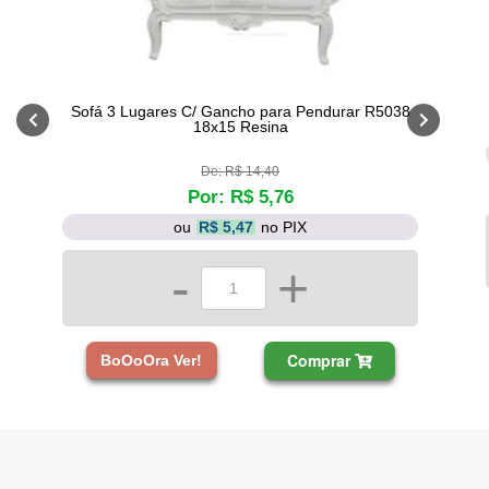
Sofá 3 Lugares C/ Gancho para Pendurar R5038
18x15 Resina
De: R$ 14,40
Por: R$ 5,76
ou
R$ 5,47
no PIX
-
+
Comprar
BoOoOra Ver!