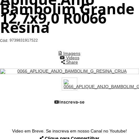
Bambolim Grande
12,7x9,0 R0066
Resina
Cód:
9739831917522
Imagens
Videos
Share
Inscreva-se
Video em Breve. Se inscreva em nosso Canal no Youtube!
Clique para Compartilhar