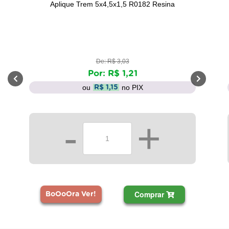
Aplique Trem 5x4,5x1,5 R0182 Resina
De: R$ 3,03
Por: R$ 1,21
ou
no PIX
R$ 1,15
-
+
Comprar
BoOoOra Ver!