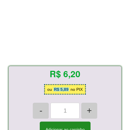
R$ 6,20
ou
R$ 5,89
no PIX
-
+
Adicionar ao carrinho