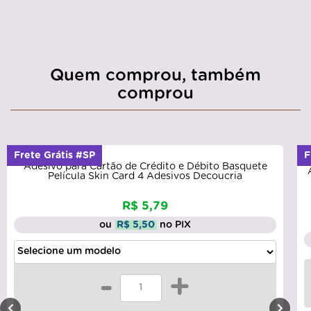
Quem comprou, também
comprou
Frete Grátis #SP
F
Adesivo para Cartão de Crédito e Débito Basquete
Película Skin Card 4 Adesivos Decoucria
R$ 5,79
ou
R$ 5,50
no PIX
-
+